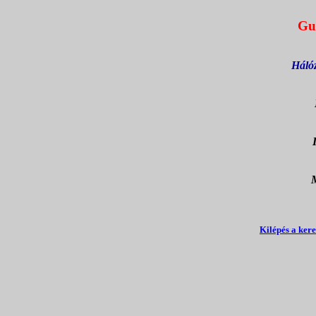
Gu
Háló
M
Kilépés a ker