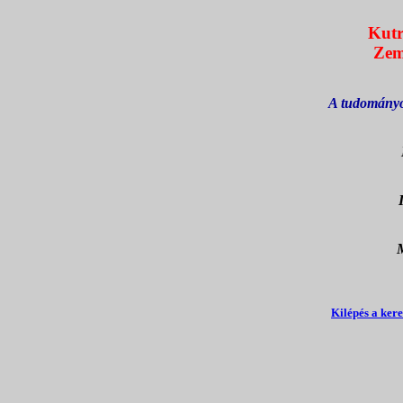
Kutr
Zem
A tudományo
M
Kilépés a ker