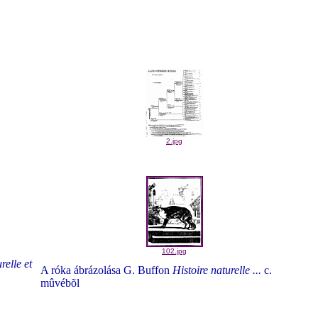
2.jpg
102.jpg
relle et
A róka ábrázolása G. Buffon
Histoire naturelle ...
c.
mûvébõl