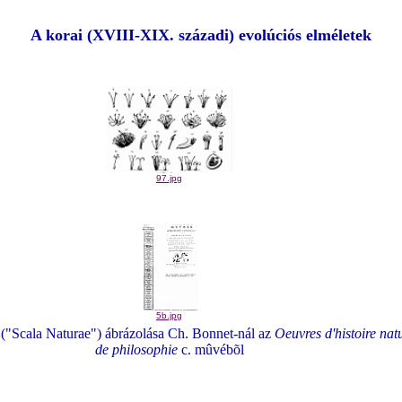
A korai (XVIII-XIX. századi) evolúciós elméletek
97.jpg
5b.jpg
" ("Scala Naturae") ábrázolása Ch. Bonnet-nál az
Oeuvres d'histoire natu
de philosophie
c. mûvébõl