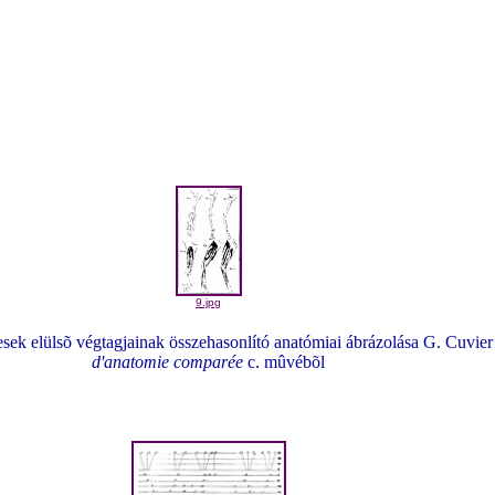
9.jpg
sek elülsõ végtagjainak összehasonlító anatómiai ábrázolása G. Cuvie
d'anatomie comparée
c. mûvébõl