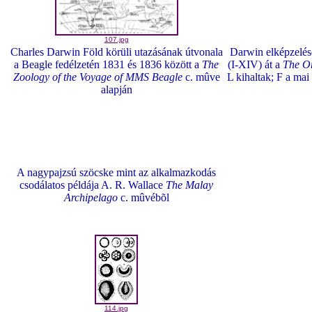
107.jpg
Charles Darwin Föld körüli utazásának útvonala
Darwin elképzelésé
a Beagle fedélzetén 1831 és 1836 között a
The
(I-XIV) át a
The Or
Zoology of the Voyage of MMS Beagle
c. mûve
L kihaltak; F a mai 
alapján
A nagypajzsú szöcske mint az alkalmazkodás
csodálatos példája A. R. Wallace
The Malay
Archipelago
c. mûvébõl
114.jpg