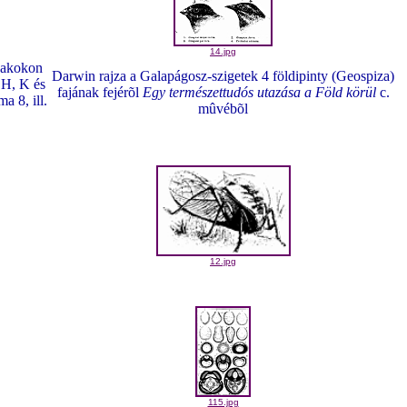
14.jpg
szakokon
Darwin rajza a Galapágosz-szigetek 4 földipinty (Geospiza)
 H, K és
fajának fejérõl
Egy természettudós utazása a Föld körül
c.
a 8, ill.
mûvébõl
12.jpg
115.jpg