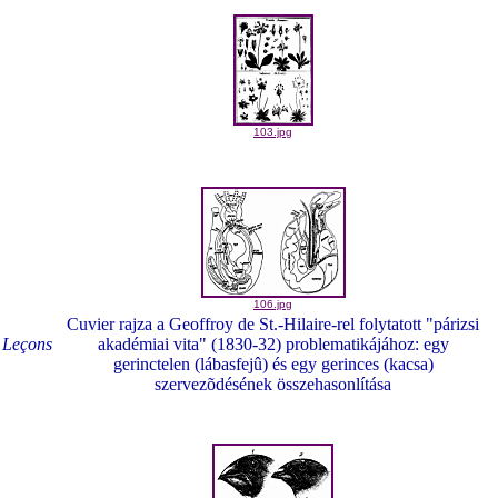
103.jpg
106.jpg
Cuvier rajza a Geoffroy de St.-Hilaire-rel folytatott "párizsi
r
Leçons
akadémiai vita" (1830-32) problematikájához: egy
gerinctelen (lábasfejû) és egy gerinces (kacsa)
szervezõdésének összehasonlítása