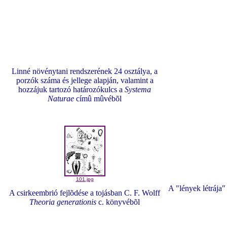
Linné növénytani rendszerének 24 osztálya, a
porzók száma és jellege alapján, valamint a
hozzájuk tartozó határozókulcs a
Systema
Naturae
címû mûvébõl
101.jpg
A "lények létrája
A csirkeembrió fejlõdése a tojásban C. F. Wolff
Theoria generationis
c. könyvébõl