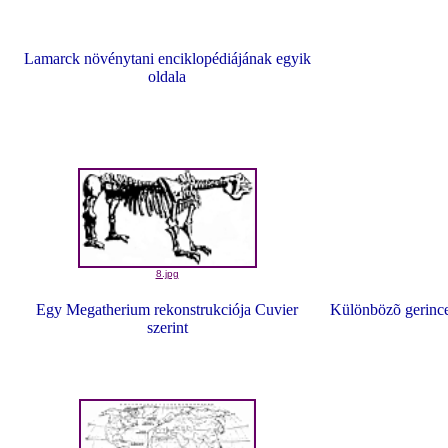
Lamarck növénytani enciklopédiájának egyik
oldala
8.jpg
Egy Megatherium rekonstrukciója Cuvier
Különbözõ gerince
szerint