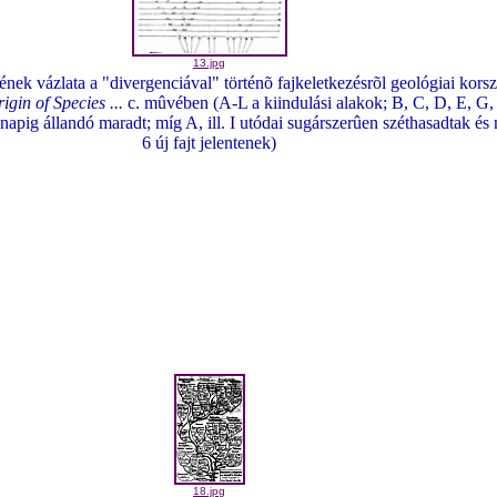
13.jpg
nek vázlata a "divergenciával" történõ fajkeletkezésrõl geológiai kor
igin of Species ...
c. mûvében (A-L a kiindulási alakok; B, C, D, E, G,
napig állandó maradt; míg A, ill. I utódai sugárszerûen széthasadtak és m
6 új fajt jelentenek)
18.jpg